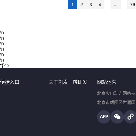
1
2
3
4
...
79
\n
\n
\n
\n
\n
\n
"}}">
便捷入口
关于凯发一触即发
网站运营
北京火山动力网络技
北京市朝阳区世通国