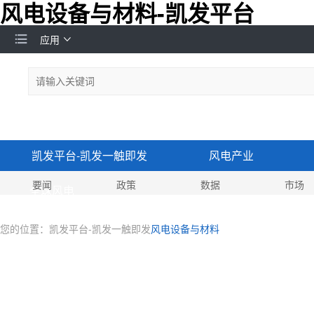
风电设备与材料-凯发平台
应用
凯发平台-凯发一触即发
风电产业
要闻
政策
数据
市场
全球风电
您的位置：
凯发平台-凯发一触即发
风电设备与材料