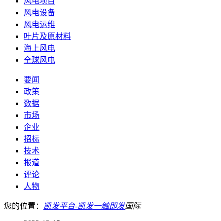
风电项目
风电设备
风电运维
叶片及原材料
海上风电
全球风电
要闻
政策
数据
市场
企业
招标
技术
报道
评论
人物
您的位置：
凯发平台-凯发一触即发
国际