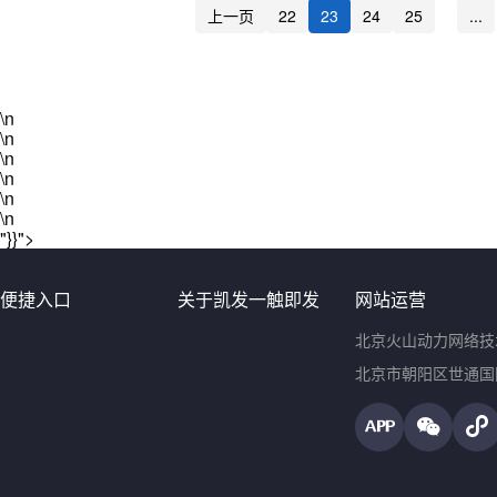
上一页
22
23
24
25
...
\n
\n
\n
\n
\n
\n
"}}">
便捷入口
关于凯发一触即发
网站运营
北京火山动力网络技
北京市朝阳区世通国