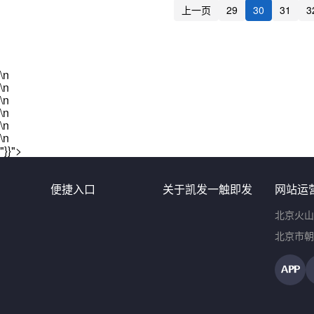
上一页
29
30
31
3
\n
\n
\n
\n
\n
\n
"}}">
便捷入口
关于凯发一触即发
网站运
北京火山
北京市朝