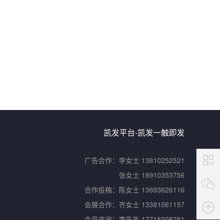
凯发平台-凯发一触即发
广告合作：
李女士 13810252521
张女士 18910353756
合作投稿：
陈女士 13693626116
会展合作：
齐女士 13381061157
会员咨询：
李先生 17718308761