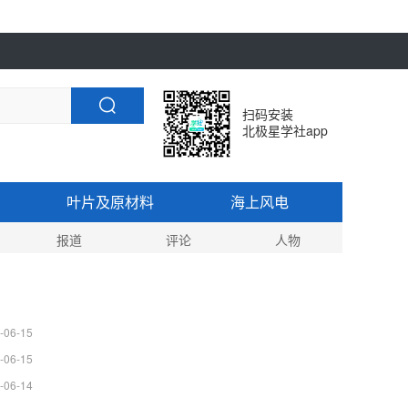
扫码安装
北极星学社app
叶片及原材料
海上风电
报道
评论
人物
-06-15
-06-15
-06-14