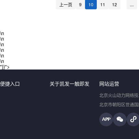
上一页
9
10
11
12
...
\n
\n
\n
\n
\n
\n
"}}">
便捷入口
关于凯发一触即发
网站运营
北京火山动力网络技
北京市朝阳区世通国