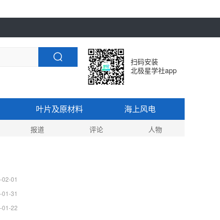
扫码安装
北极星学社app
叶片及原材料
海上风电
报道
评论
人物
-02-01
-01-31
-01-22