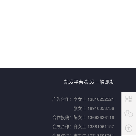
凯发平台-凯发一触即发
广告合作：
李女士 13810252521
张女士 18910353756
合作投稿：
陈女士 13693626116
会展合作：
齐女士 13381061157
会员咨询：
李先生 17718308761