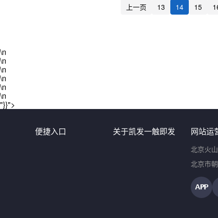
上一页
13
14
15
1
\n
\n
\n
\n
\n
\n
"}}">
便捷入口
关于凯发一触即发
网站运
北京火山
北京市朝