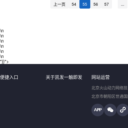
上一页
54
55
56
57
...
\n
\n
\n
\n
\n
\n
"}}">
便捷入口
关于凯发一触即发
网站运营
北京火山动力网络技
北京市朝阳区世通国