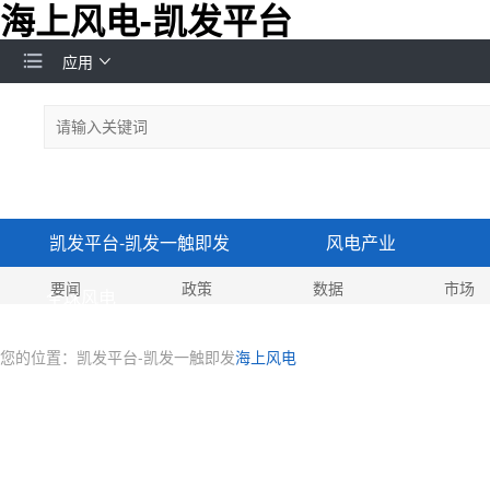
海上风电-凯发平台
应用
凯发平台-凯发一触即发
风电产业
要闻
政策
数据
市场
全球风电
您的位置：
凯发平台-凯发一触即发
海上风电