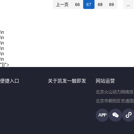
上一页
66
67
68
69
...
\n
\n
\n
\n
\n
\n
"}}">
便捷入口
关于凯发一触即发
网站运营
北京火山动力网络技
北京市朝阳区世通国