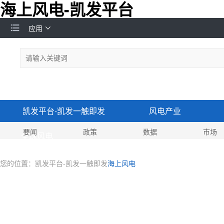
海上风电-凯发平台
应用
凯发平台-凯发一触即发
风电产业
要闻
政策
数据
市场
全球风电
您的位置：
凯发平台-凯发一触即发
海上风电