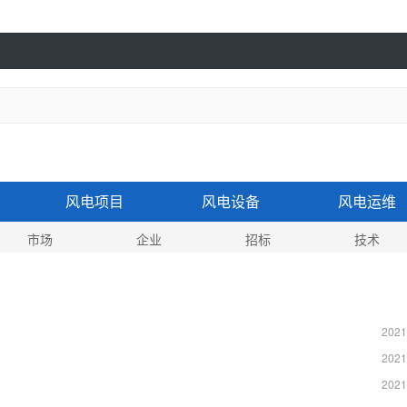
风电项目
风电设备
风电运维
市场
企业
招标
技术
2021
2021
2021