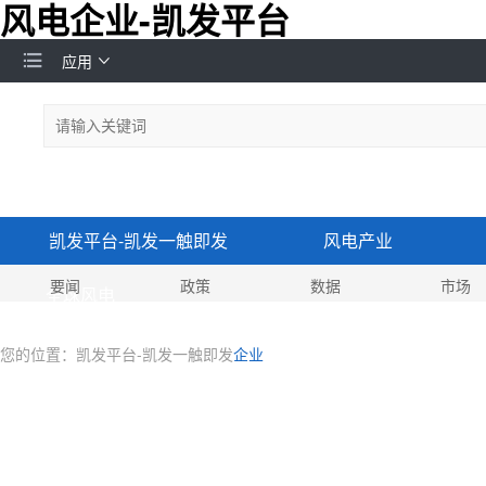
风电企业-凯发平台
应用
凯发平台-凯发一触即发
风电产业
要闻
政策
数据
市场
全球风电
您的位置：
凯发平台-凯发一触即发
企业