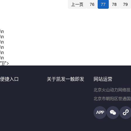
上一页
76
77
78
79
\n
\n
\n
\n
\n
\n
"}}">
便捷入口
关于凯发一触即发
网站运营
北京火山动力网络技
北京市朝阳区世通国