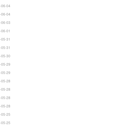
-06-04
-06-04
-06-03
-06-01
-05-31
-05-31
-05-30
-05-29
-05-29
-05-28
-05-28
-05-28
-05-28
-05-25
-05-25