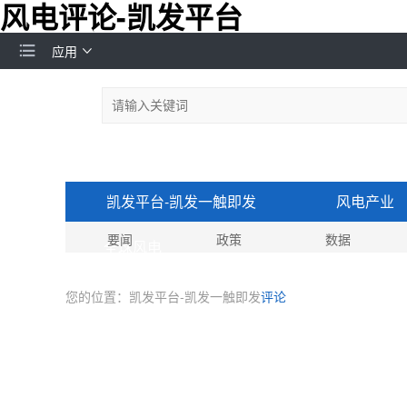
风电评论-凯发平台
应用
凯发平台-凯发一触即发
风电产业
要闻
政策
数据
全球风电
您的位置：
凯发平台-凯发一触即发
评论