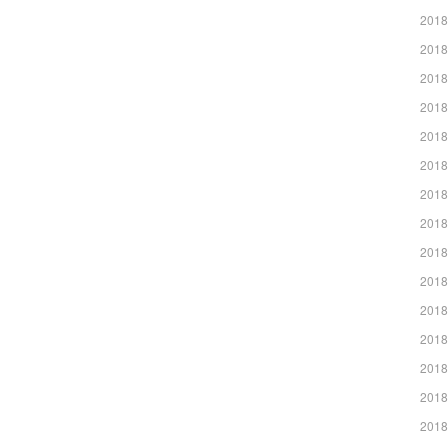
2018
2018
2018
2018
2018
2018
2018
2018
2018
2018
2018
2018
2018
2018
2018