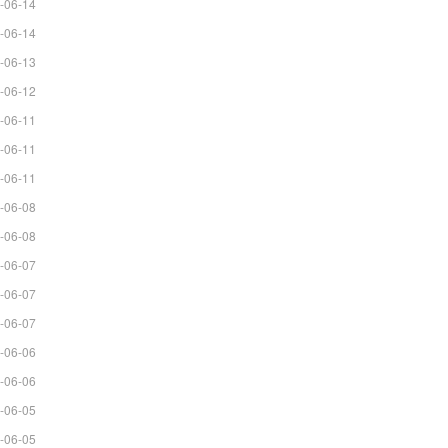
-06-14
-06-14
-06-13
-06-12
-06-11
-06-11
-06-11
-06-08
-06-08
-06-07
-06-07
-06-07
-06-06
-06-06
-06-05
-06-05