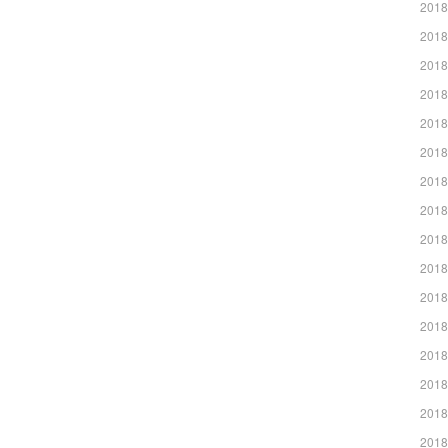
2018
2018
2018
2018
2018
2018
2018
2018
2018
2018
2018
2018
2018
2018
2018
2018