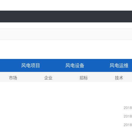
风电项目
风电设备
风电运维
市场
企业
招标
技术
2018
2018
2018