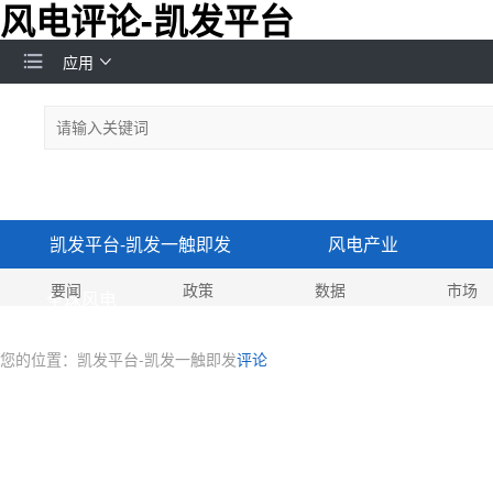
风电评论-凯发平台
应用
凯发平台-凯发一触即发
风电产业
要闻
政策
数据
市场
全球风电
您的位置：
凯发平台-凯发一触即发
评论