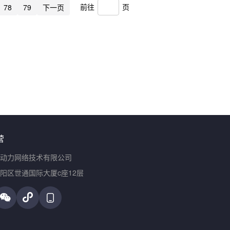
前往
页
78
79
下一页
营
动力网络技术有限公司
阳区世通国际大厦c座12层