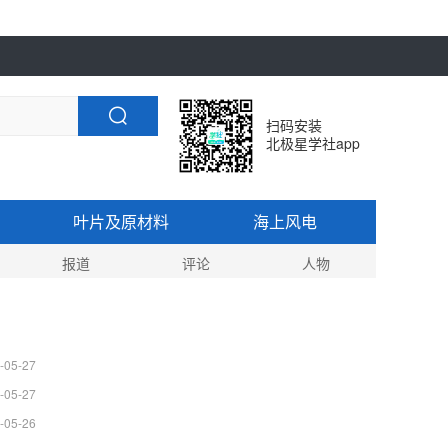
扫码安装
北极星学社app
叶片及原材料
海上风电
报道
评论
人物
-05-27
-05-27
-05-26