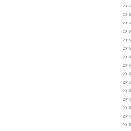
2015
2015
2015
2015
2015
2015
2015
2015
2015
2015
2015
2015
2015
2015
2015