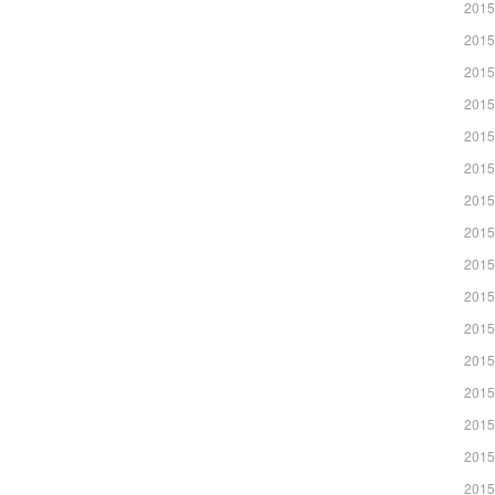
2015
2015
2015
2015
2015
2015
2015
2015
2015
2015
2015
2015
2015
2015
2015
2015