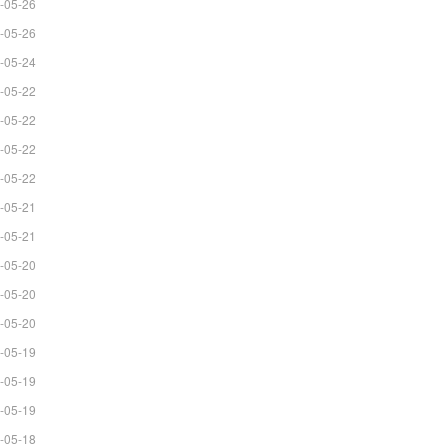
-05-26
-05-26
-05-24
-05-22
-05-22
-05-22
-05-22
-05-21
-05-21
-05-20
-05-20
-05-20
-05-19
-05-19
-05-19
-05-18