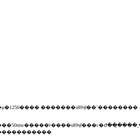
�µ�1250���� �������s89ҷƭ��ʽ��������
w�����ŀ����s89ҷƭ���ϲ�ժ��̨����˳��װ�����ˣ�
������������