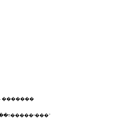
 - �������
��־