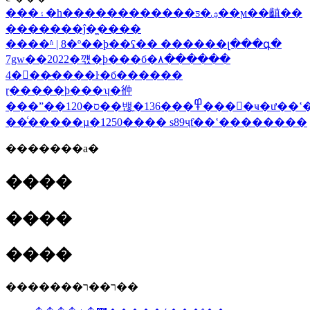
���۽�һ������������ƽ�ۺ��ϻ��齻��
�������ĵ�̼����
����ʱ | 8�º��ϸ��ʢ�� ������լ���գ�
7gw��2022�꺣�ϸ���б�۸������
4�󿪷��̷����ŀ�б������
ɽ�����ϸ���ʮ�㣡
���ˮ��120�ס��밶ֱ���136
��ͨ�����µ�1250���� s89ҷƭ��ʽ��������
�������а�
����
����
����
�������ר��ר��