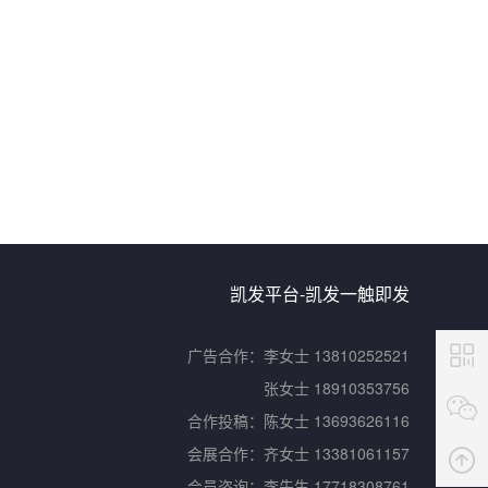
凯发平台-凯发一触即发
广告合作：
李女士 13810252521
张女士 18910353756
合作投稿：
陈女士 13693626116
会展合作：
齐女士 13381061157
会员咨询：
李先生 17718308761