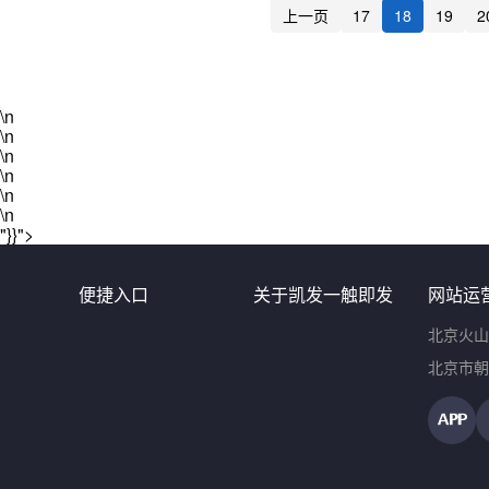
上一页
17
18
19
2
\n
\n
\n
\n
\n
\n
"}}">
便捷入口
关于凯发一触即发
网站运
北京火山
北京市朝