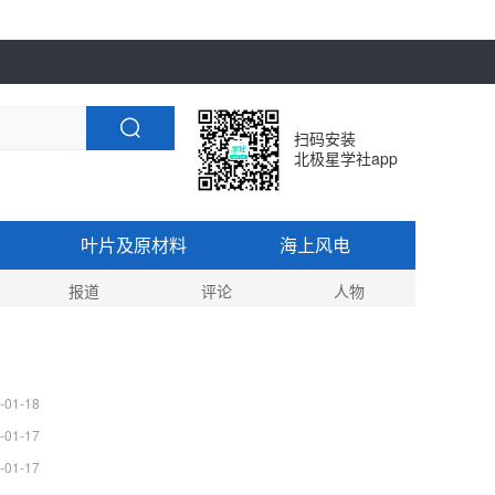
扫码安装
北极星学社app
叶片及原材料
海上风电
报道
评论
人物
-01-18
-01-17
-01-17