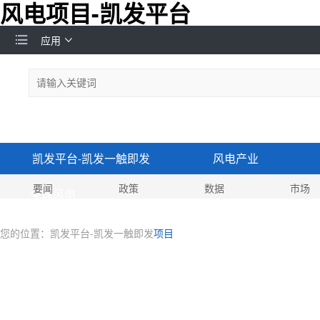
风电项目-凯发平台
应用
凯发平台-凯发一触即发
风电产业
要闻
政策
数据
市场
全球风电
您的位置：
凯发平台-凯发一触即发
项目