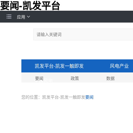
要闻-凯发平台
应用
凯发平台-凯发一触即发
风电产业
要闻
政策
数据
全球风电
您的位置：
凯发平台-凯发一触即发
要闻