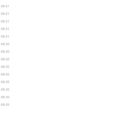
-08-21
-08-21
-08-21
-08-21
-08-21
-08-20
-08-20
-08-20
-08-20
-08-20
-08-20
-08-20
-08-20
-08-20