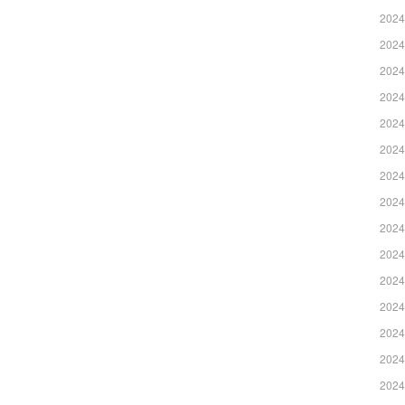
2024
2024
2024
2024
2024
2024
2024
2024
2024
2024
2024
2024
2024
2024
2024