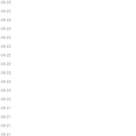
-08-23
-08-23
-08-23
-08-23
-08-23
-08-22
-08-22
-08-22
-08-22
-08-22
-08-22
-08-22
-08-21
-08-21
-08-21
-08-21