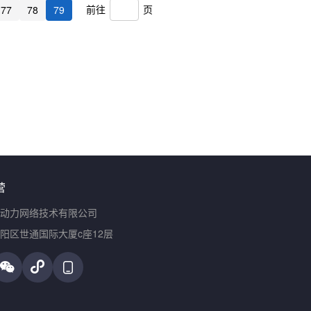
前往
页
77
78
79
营
动力网络技术有限公司
阳区世通国际大厦c座12层