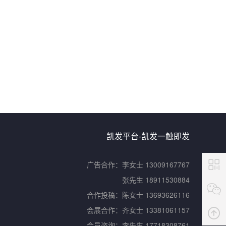
凯发平台-凯发一触即发
广告合作：
李女士 13009167767
张先生 18911530884
合作投稿：
陈女士 13693626116
会展合作：
齐女士 13381061157
会员咨询：
李先生 17718308761