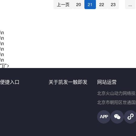
上一页
20
21
22
23
...
\n
\n
\n
\n
\n
\n
"}}">
便捷入口
关于凯发一触即发
网站运营
北京火山动力网络技
北京市朝阳区世通国