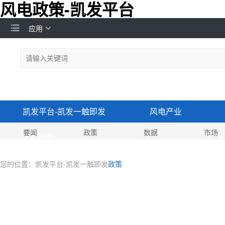
风电政策-凯发平台
应用
凯发平台-凯发一触即发
风电产业
要闻
政策
数据
市场
全球风电
您的位置：
凯发平台-凯发一触即发
政策