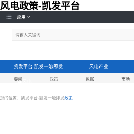
风电政策-凯发平台
应用
凯发平台-凯发一触即发
风电产业
要闻
政策
数据
市场
全球风电
您的位置：
凯发平台-凯发一触即发
政策