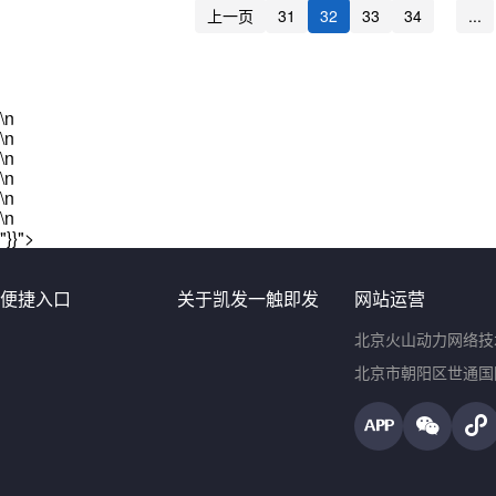
上一页
31
32
33
34
...
\n
\n
\n
\n
\n
\n
"}}">
便捷入口
关于凯发一触即发
网站运营
北京火山动力网络技
北京市朝阳区世通国