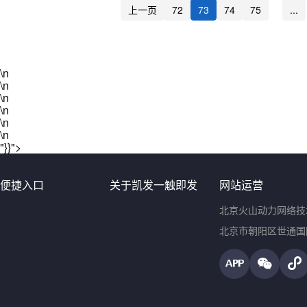
上一页
72
73
74
75
...
\n
\n
\n
\n
\n
\n
"}}">
便捷入口
关于凯发一触即发
网站运营
北京火山动力网络技
北京市朝阳区世通国