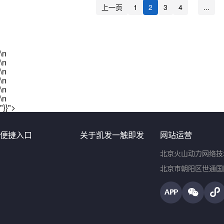
上一页
1
2
3
4
...
\n
\n
\n
\n
\n
\n
"}}">
便捷入口
关于凯发一触即发
网站运营
北京火山动力网络技
北京市朝阳区世通国