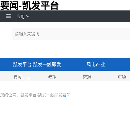
要闻-凯发平台
应用
凯发平台-凯发一触即发
风电产业
要闻
政策
数据
市场
全球风电
您的位置：
凯发平台-凯发一触即发
要闻