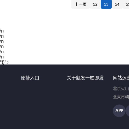
上一页
52
53
54
5
\n
\n
\n
\n
\n
\n
"}}">
便捷入口
关于凯发一触即发
网站运
北京火山
北京市朝