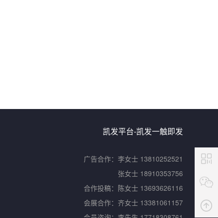
凯发平台-凯发一触即发
广告合作：
李女士 13810252521
张女士 18910353756
合作投稿：
陈女士 13693626116
会展合作：
齐女士 13381061157
会员咨询：
李先生 17718308761