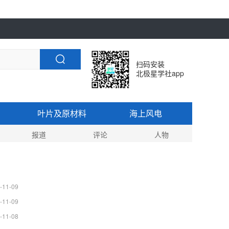
扫码安装
北极星学社app
叶片及原材料
海上风电
报道
评论
人物
-11-09
-11-09
-11-08