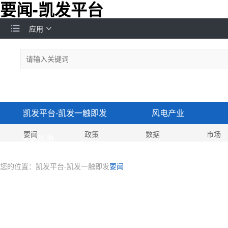
要闻-凯发平台
应用
凯发平台-凯发一触即发
风电产业
要闻
政策
数据
市场
全球风电
您的位置：
凯发平台-凯发一触即发
要闻