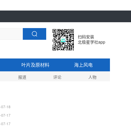
扫码安装
北极星学社app
叶片及原材料
海上风电
报道
评论
人物
-07-18
-07-17
-07-17