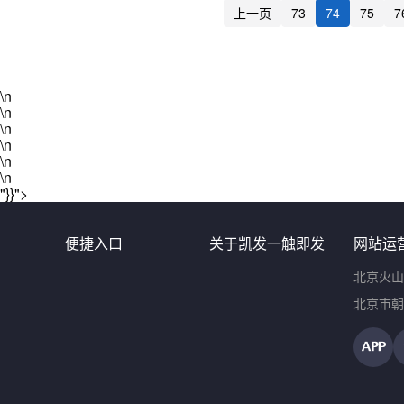
上一页
73
74
75
7
\n
\n
\n
\n
\n
\n
"}}">
便捷入口
关于凯发一触即发
网站运
北京火山
北京市朝