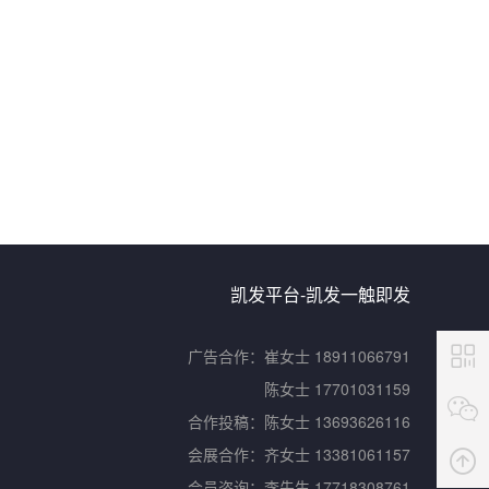
凯发平台-凯发一触即发
广告合作：
崔女士 18911066791
陈女士 17701031159
合作投稿：
陈女士 13693626116
会展合作：
齐女士 13381061157
会员咨询：
李先生 17718308761